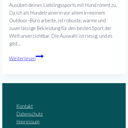
Ausüben deines Lieblingssports mit Hund nimmt zu.
Da ich als Hundetrainerin vor allem in meinem
Outdoor-Büro arbeite, ist robuste, warme und
zuverlässige Bekleidung für den besten Sport der
Welt unverzichtbar. Die Auswahl ist riesig, und es
gibt…
Bekleidung
Weiterlesen
für
den
Hundesport
im
Herbst
und
Kontakt
Winter
Datenschutz
Impressum