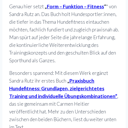
Genau hier setzt
„
Form – Funktion – Fitness
“
* von
Sandra Rutz an. Das Buch holt Hundesportler:innen,
die tiefer in das Thema Hundefitness eintauchen
möchten, fachlich fundiert und zugleich praxisnah ab.
Man spürt auf jeder Seite die jahrelange Erfahrung,
die kontinuierliche Weiterentwicklung des
Trainingskonzepts und den geschulten Blick auf den
Sporthund als Ganzes.
Besonders spannend: Mit diesem Werk ergänzt
Sandra Rutz ihr erstes Buch
„
P
raxisbuch
Hundefitness: Grundlagen, zielgerichtetes
Training und individuelle Übungskombinationen“
,
das sie gemeinsam mit Carmen Heitier
veröffentlicht hat. Mehr zu den Unterschieden
zwischen den beiden Büchern, liest du weiter unten
im Text.