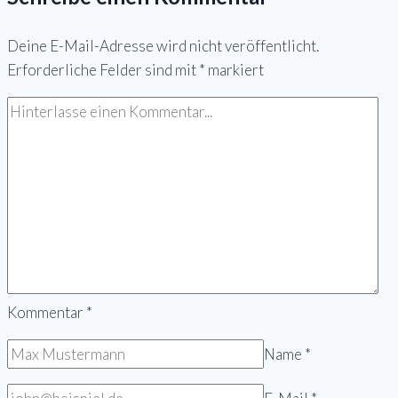
Matthias
Deine E-Mail-Adresse wird nicht veröffentlicht.
Mück
Erforderliche Felder sind mit
*
markiert
–
Rezension
und
Buchtipp
Kommentar
*
Name
*