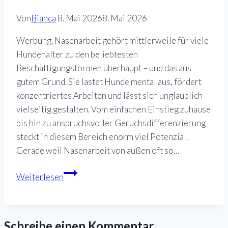
Von
Bianca
8. Mai 2026
8. Mai 2026
Werbung. Nasenarbeit gehört mittlerweile für viele
Hundehalter zu den beliebtesten
Beschäftigungsformen überhaupt – und das aus
gutem Grund. Sie lastet Hunde mental aus, fördert
konzentriertes Arbeiten und lässt sich unglaublich
vielseitig gestalten. Vom einfachen Einstieg zuhause
bis hin zu anspruchsvoller Geruchsdifferenzierung
steckt in diesem Bereich enorm viel Potenzial.
Gerade weil Nasenarbeit von außen oft so…
Gerüche
Weiterlesen
erkennen
und
anzeigen
Schreibe einen Kommentar
von