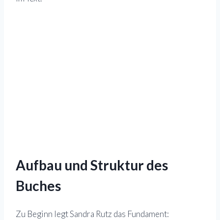
„Wir wünschen uns einen gesunden, ausgeglichenen
und leistungsfähigen Hund bis ins hohe Alter. Daher
kommen wir nicht umhin, den Hund als Ganzes zu
sehen und nicht nur einzelne Trainingspunkte oder
Körperpartien zu trainieren.“
Sandra Rutz
Aufbau und Struktur des
Buches
Zu Beginn legt Sandra Rutz das Fundament: