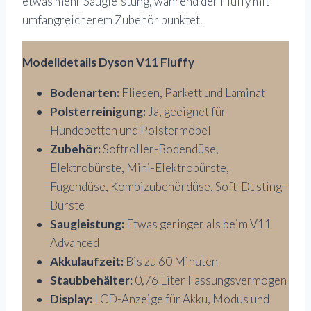
etwas mehr Saugleistung, während der Fluffy mit
umfangreicherem Zubehör punktet.
Modelldetails Dyson V11 Fluffy
Bodenarten:
Fliesen, Parkett und Laminat
Polsterreinigung:
Ja, geeignet für
Hundebetten und Polstermöbel
Zubehör:
Softroller-Bodendüse,
Elektrobürste, Mini-Elektrobürste,
Fugendüse, Kombizubehördüse, Soft-Dusting-
Bürste
Saugleistung:
Etwas geringer als beim V11
Advanced
Akkulaufzeit:
Bis zu 60 Minuten
Staubbehälter:
0,76 Liter Fassungsvermögen
Display:
LCD-Anzeige für Akku, Modus und